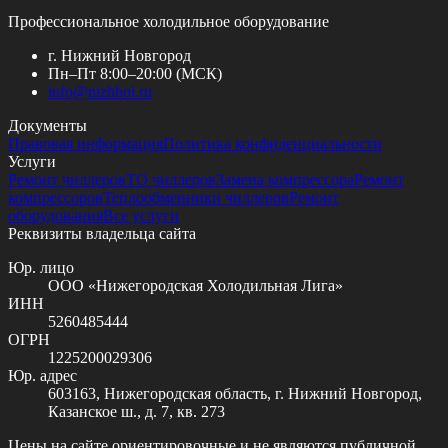
Профессиональное холодильное оборудование
г. Нижний Новгород
Пн–Пт 8:00–20:00 (МСК)
info@
nizhhol.ru
Документы
Правовая информация
Политика конфиденциальности
Услуги
Ремонт чиллеров
ТО чиллеров
Замена компрессора
Ремонт
компрессоров
Теплообменники чиллеров
Ремонт
оборудования
Все услуги
Реквизиты владельца сайта
Юр. лицо
ООО «Нижегородская Холодильная Лига»
ИНН
5260485444
ОГРН
1225200029306
Юр. адрес
603163, Нижегородская область, г. Нижний Новгород,
Казанское ш., д. 7, кв. 273
Цены на сайте ориентировочные и не являются публичной