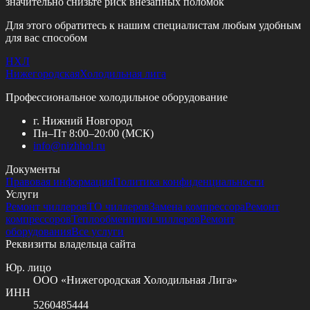
значительно снизьте риск внезапных поломок
Для этого обратитесь к нашим специалистам любым удобным
для вас способом
НХЛ
Нижегородская
Холодильная лига
Профессиональное холодильное оборудование
г. Нижний Новгород
Пн–Пт 8:00–20:00 (МСК)
info@
nizhhol.ru
Документы
Правовая информация
Политика конфиденциальности
Услуги
Ремонт чиллеров
ТО чиллеров
Замена компрессора
Ремонт
компрессоров
Теплообменники чиллеров
Ремонт
оборудования
Все услуги
Реквизиты владельца сайта
Юр. лицо
ООО «Нижегородская Холодильная Лига»
ИНН
5260485444