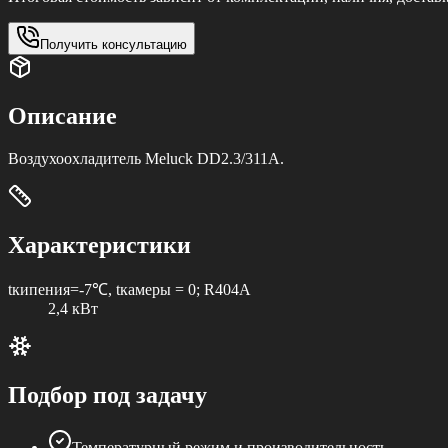
Получить консультацию
Описание
Воздухоохладитель Meluck DD2.3/311A.
Характеристики
tкипения=-7℃, tкамеры = 0; R404A
2,4 кВт
Подбор под задачу
Температурный режим и производительность