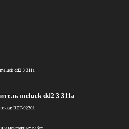
meluck dd2 3 311a
итель meluck dd2 3 311a
точка:
REF-02301
ки и монтажных работ.