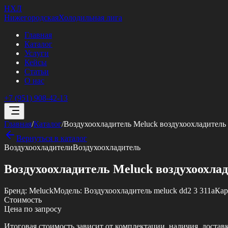
НХЛ
Нижегородская
Холодильная лига
Главная
Каталог
Услуги
Кейсы
Статьи
О нас
+7 (951) 908-42-13
Главная
/
Каталог
/
Воздухоохладитель Meluck воздухоохладитель 
Вернуться в каталог
Воздухоохладители
Воздухоохладитель
Воздухоохладитель Meluck воздухоохлад
Бренд:
Meluck
Модель:
Воздухоохладитель meluck dd2 3 311a
Кар
Стоимость
Цена по запросу
Итоговая стоимость зависит от комплектации, наличия, достав