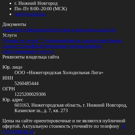
г. Нижний Новгород
Пн–Пт 8:00–20:00 (МСК)
info@
nizhhol.ru
Документы
Правовая информация
Политика конфиденциальности
Услуги
Ремонт чиллеров
ТО чиллеров
Замена компрессора
Ремонт
компрессоров
Теплообменники чиллеров
Ремонт
оборудования
Все услуги
Реквизиты владельца сайта
Юр. лицо
ООО «Нижегородская Холодильная Лига»
ИНН
5260485444
ОГРН
1225200029306
Юр. адрес
603163, Нижегородская область, г. Нижний Новгород,
Казанское ш., д. 7, кв. 273
Цены на сайте ориентировочные и не являются публичной
офертой. Актуальную стоимость уточняйте по телефону
+7
(951) 908-42-13
.