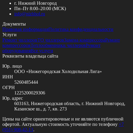
г. Нижний Новгород
Пн–Пт 8:00–20:00 (МСК)
info@
nizhhol.ru
Документы
Правовая информация
Политика конфиденциальности
Услуги
Ремонт чиллеров
ТО чиллеров
Замена компрессора
Ремонт
компрессоров
Теплообменники чиллеров
Ремонт
оборудования
Все услуги
Реквизиты владельца сайта
Юр. лицо
ООО «Нижегородская Холодильная Лига»
ИНН
5260485444
ОГРН
1225200029306
Юр. адрес
603163, Нижегородская область, г. Нижний Новгород,
Казанское ш., д. 7, кв. 273
Цены на сайте ориентировочные и не являются публичной
офертой. Актуальную стоимость уточняйте по телефону
+7
(951) 908-42-13
.