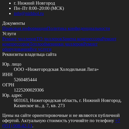
г. Нижний Новгород
Пн–Пт 8:00–20:00 (МСК)
info@
nizhhol.ru
Документы
Правовая информация
Политика конфиденциальности
Услуги
Ремонт чиллеров
ТО чиллеров
Замена компрессора
Ремонт
компрессоров
Теплообменники чиллеров
Ремонт
оборудования
Все услуги
Реквизиты владельца сайта
Юр. лицо
ООО «Нижегородская Холодильная Лига»
ИНН
5260485444
ОГРН
1225200029306
Юр. адрес
603163, Нижегородская область, г. Нижний Новгород,
Казанское ш., д. 7, кв. 273
Цены на сайте ориентировочные и не являются публичной
офертой. Актуальную стоимость уточняйте по телефону
+7
(951) 908-42-13
.