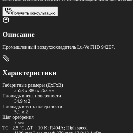
Получить консультацию
Описание
Промышленный воздухоохладитель Lu-Ve FHD 942E7.
Характеристики
Габаритные размеры (ДxГxВ)
2553 x 886 x 263 мм
Площадь внеш. поверхности
34,9 м 2
Площадь внутр. поверхности
5,1 м 2
Шаг оребрения
7 мм
TC= 2.5 °C, ΔT = 10 K; R404A; High speed