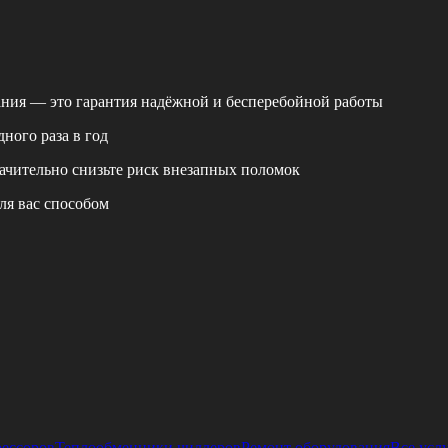
ания — это гарантия надёжной и бесперебойной работы
ного раза в год
ачительно снизьте риск внезапных поломок
ля вас способом
рессоров
Теплообменники чиллеров
Ремонт оборудования
Все усл