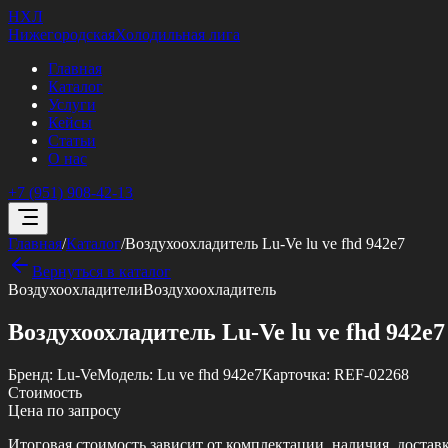
НХЛ
Нижегородская
Холодильная лига
Главная
Каталог
Услуги
Кейсы
Статьи
О нас
+7 (951) 908-42-13
Главная
/
Каталог
/
Воздухоохладитель Lu-Ve lu ve fhd 942e7
Вернуться в каталог
Воздухоохладители
Воздухоохладитель
Воздухоохладитель Lu-Ve lu ve fhd 942e7
Бренд:
Lu-Ve
Модель:
Lu ve fhd 942e7
Карточка:
REF-02268
Стоимость
Цена по запросу
Итоговая стоимость зависит от комплектации, наличия, достав