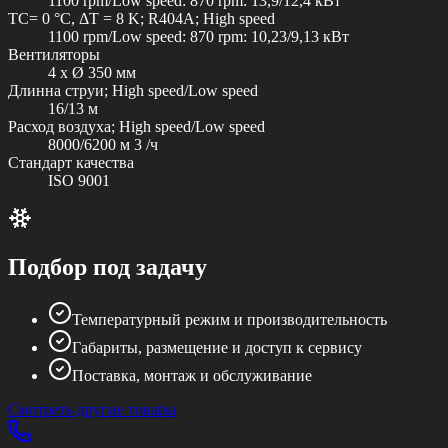
1100 rpm/Low speed: 870 rpm: 13,9/12,4 кВт
TC= 0 °C, ΔT = 8 K; R404A; High speed
1100 rpm/Low speed: 870 rpm: 10,23/9,13 кВт
Вентиляторы
4 x Ø 350 мм
Длинна струи; High speed/Low speed
16/13 м
Расход воздуха; High speed/Low speed
8000/6200 м 3 /ч
Стандарт качества
ISO 9001
Подбор под задачу
Температурный режим и производительность
Габариты, размещение и доступ к сервису
Поставка, монтаж и обслуживание
Смотреть другие товары