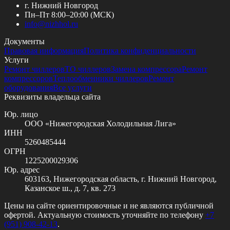
г. Нижний Новгород
Пн–Пт 8:00–20:00 (МСК)
info@
nizhhol.ru
Документы
Правовая информация
Политика конфиденциальности
Услуги
Ремонт чиллеров
ТО чиллеров
Замена компрессора
Ремонт
компрессоров
Теплообменники чиллеров
Ремонт
оборудования
Все услуги
Реквизиты владельца сайта
Юр. лицо
ООО «Нижегородская Холодильная Лига»
ИНН
5260485444
ОГРН
1225200029306
Юр. адрес
603163, Нижегородская область, г. Нижний Новгород,
Казанское ш., д. 7, кв. 273
Цены на сайте ориентировочные и не являются публичной
офертой. Актуальную стоимость уточняйте по телефону
+7
(951) 908-42-13
.