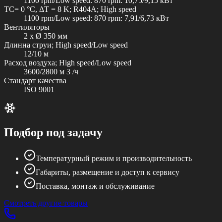
1100 rpm/Low speed: 870 rpm: 10,75/9,15 кВт
TC= 0 °C, ΔT = 8 K; R404A; High speed
1100 rpm/Low speed: 870 rpm: 7,91/6,73 кВт
Вентиляторы
2 x Ø 350 мм
Длинна струи; High speed/Low speed
12/10 м
Расход воздуха; High speed/Low speed
3600/2800 м 3 /ч
Стандарт качества
ISO 9001
Подбор под задачу
Температурный режим и производительность
Габариты, размещение и доступ к сервису
Поставка, монтаж и обслуживание
Смотреть другие товары