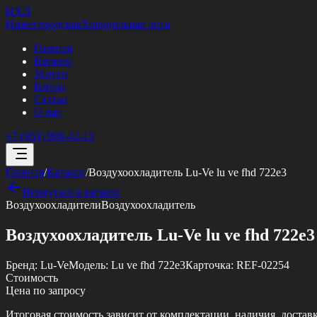
НХЛ
Нижегородская
Холодильная лига
Главная
Каталог
Услуги
Кейсы
Статьи
О нас
+7 (951) 908-42-13
Главная
/
Каталог
/
Воздухоохладитель Lu-Ve lu ve fhd 722e3
Вернуться в каталог
Воздухоохладители
Воздухоохладитель
Воздухоохладитель Lu-Ve lu ve fhd 722e3
Бренд:
Lu-Ve
Модель:
Lu ve fhd 722e3
Карточка:
REF-02254
Стоимость
Цена по запросу
Итоговая стоимость зависит от комплектации, наличия, достав