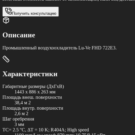
Получить консультацию
Описание
Промышленный воздухоохладитель Lu-Ve FHD 722E3.
Характеристики
Габаритные размеры (ДxГxВ)
1443 x 886 x 263 мм
Площадь внеш. поверхности
38,4 м 2
Площадь внутр. поверхности
2,6 м 2
Шаг оребрения
3 мм
TC= 2.5 °C, ΔT = 10 K; R404A; High speed