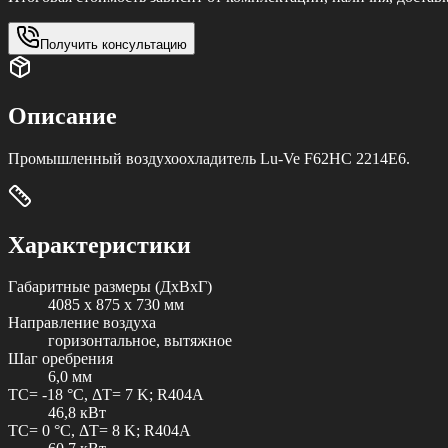
Получить консультацию
Описание
Промышленный воздухоохладитель Lu-Ve F62HC 2214E6.
Характеристики
Габаритные размеры (ДxВxГ)
4085 x 875 x 730 мм
Направление воздуха
горизонтальное, вытяжное
Шаг оребрения
6,0 мм
TC= -18 °C, ΔT= 7 K; R404A
46,8 кВт
TC= 0 °C, ΔT= 8 K; R404A