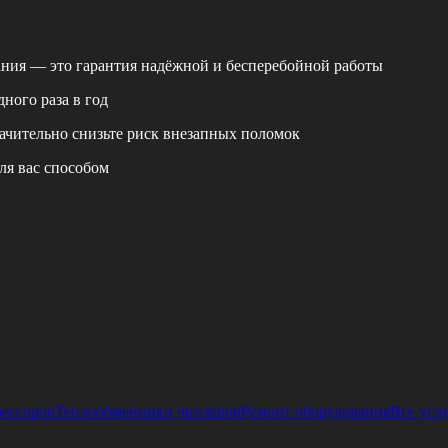
ания — это гарантия надёжной и бесперебойной работы
ного раза в год
ачительно снизьте риск внезапных поломок
ля вас способом
рессоров
Теплообменники чиллеров
Ремонт оборудования
Все усл