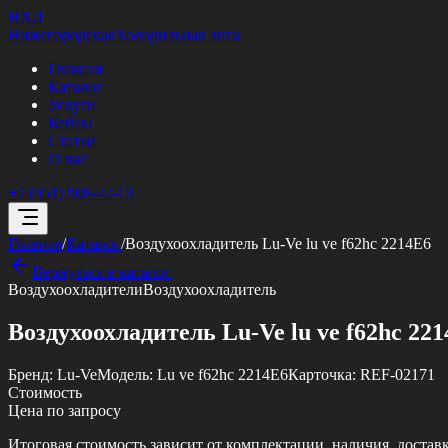
НХЛ
Нижегородская
Холодильная лига
Главная
Каталог
Услуги
Кейсы
Статьи
О нас
+7 (951) 908-42-13
Главная
/
Каталог
/
Воздухоохладитель Lu-Ve lu ve f62hc 2214E6
Вернуться в каталог
Воздухоохладители
Воздухоохладитель
Воздухоохладитель Lu-Ve lu ve f62hc 22
Бренд:
Lu-Ve
Модель:
Lu ve f62hc 2214E6
Карточка:
REF-02171
Стоимость
Цена по запросу
Итоговая стоимость зависит от комплектации, наличия, достав