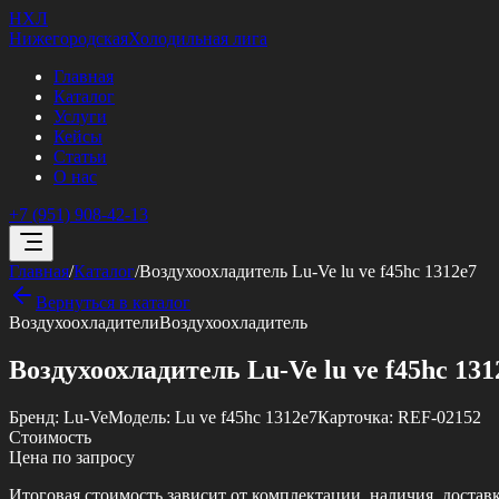
НХЛ
Нижегородская
Холодильная лига
Главная
Каталог
Услуги
Кейсы
Статьи
О нас
+7 (951) 908-42-13
Главная
/
Каталог
/
Воздухоохладитель Lu-Ve lu ve f45hc 1312e7
Вернуться в каталог
Воздухоохладители
Воздухоохладитель
Воздухоохладитель Lu-Ve lu ve f45hc 131
Бренд:
Lu-Ve
Модель:
Lu ve f45hc 1312e7
Карточка:
REF-02152
Стоимость
Цена по запросу
Итоговая стоимость зависит от комплектации, наличия, достав