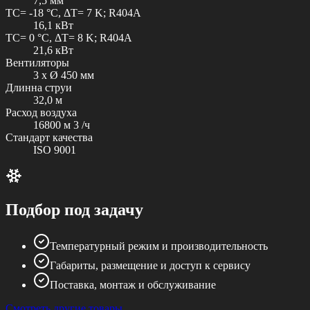
7,5 мм
TC= -18 °C, ΔT= 7 K; R404A
16,1 кВт
TC= 0 °C, ΔT= 8 K; R404A
21,6 кВт
Вентиляторы
3 x Ø 450 мм
Длинна струи
32,0 м
Расход воздуха
16800 м 3 /ч
Стандарт качества
ISO 9001
Подбор под задачу
Температурный режим и производительность
Габариты, размещение и доступ к сервису
Поставка, монтаж и обслуживание
Смотреть другие товары