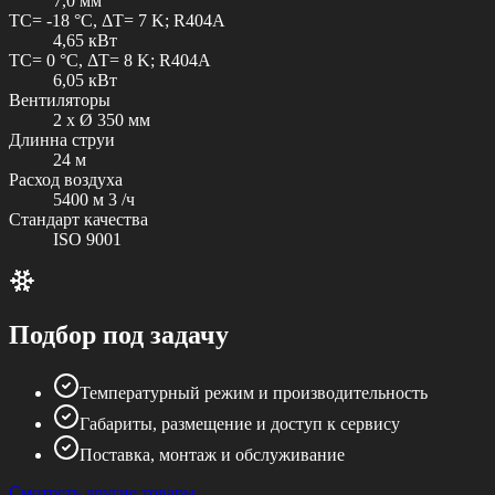
7,0 мм
TC= -18 °C, ΔT= 7 K; R404A
4,65 кВт
TC= 0 °C, ΔT= 8 K; R404A
6,05 кВт
Вентиляторы
2 x Ø 350 мм
Длинна струи
24 м
Расход воздуха
5400 м 3 /ч
Стандарт качества
ISO 9001
Подбор под задачу
Температурный режим и производительность
Габариты, размещение и доступ к сервису
Поставка, монтаж и обслуживание
Смотреть другие товары