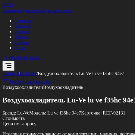
НХЛ
Нижегородская
Холодильная лига
Главная
Каталог
Услуги
Кейсы
Статьи
О нас
+7 (951) 908-42-13
Главная
/
Каталог
/
Воздухоохладитель Lu-Ve lu ve f35hc 94e7
Вернуться в каталог
Воздухоохладители
Воздухоохладитель
Воздухоохладитель Lu-Ve lu ve f35hc 94e
Бренд:
Lu-Ve
Модель:
Lu ve f35hc 94e7
Карточка:
REF-02131
Стоимость
Цена по запросу
Итоговая стоимость зависит от комплектации, наличия, достав