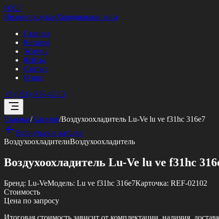
НХЛ
Нижегородская
Холодильная лига
Главная
Каталог
Услуги
Кейсы
Статьи
О нас
+7 (951) 908-42-13
Главная
/
Каталог
/
Воздухоохладитель Lu-Ve lu ve f31hc 316e7
Вернуться в каталог
Воздухоохладители
Воздухоохладитель
Воздухоохладитель Lu-Ve lu ve f31hc 316
Бренд:
Lu-Ve
Модель:
Lu ve f31hc 316e7
Карточка:
REF-02102
Стоимость
Цена по запросу
Итоговая стоимость зависит от комплектации, наличия, достав