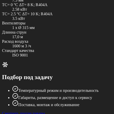
7.5 мм
TC= 0 °C ΔT= 8 K; R404A
2.58 кВт
TC= 2.5 °C ΔT= 10 K; R404A
3.5 кВт
Вентиляторы
1 x Ø 315 мм
Длинна струи
17,0 м
Расход воздуха
1600 м 3 /ч
Стандарт качества
ISO 9001
Подбор под задачу
Температурный режим и производительность
Габариты, размещение и доступ к сервису
Поставка, монтаж и обслуживание
Смотреть другие товары