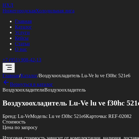
НХЛ
Нижегородская
Холодильная лига
Главная
Каталог
Услуги
Кейсы
Статьи
О нас
+7 (951) 908-42-13
Главная
/
Каталог
/
Воздухоохладитель Lu-Ve lu ve f30hc 521e6
Вернуться в каталог
Воздухоохладители
Воздухоохладитель
Воздухоохладитель Lu-Ve lu ve f30hc 521
Бренд:
Lu-Ve
Модель:
Lu ve f30hc 521e6
Карточка:
REF-02082
Стоимость
Цена по запросу
Итоговая стоимость зависит от комплектации, наличия, достав