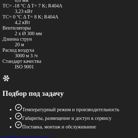
6,0 мм
TC= -18 °C Δ T= 7 K; R404A
3,23 кВт
TC= 0 °C Δ T= 8 K; R404A
4,2 кВт
Вентиляторы
2 x Ø 300 мм
Длинна струи
20 м
Расход воздуха
3000 м 3 /ч
Стандарт качества
ISO 9001
Подбор под задачу
Температурный режим и производительность
Габариты, размещение и доступ к сервису
Поставка, монтаж и обслуживание
Смотреть другие товары