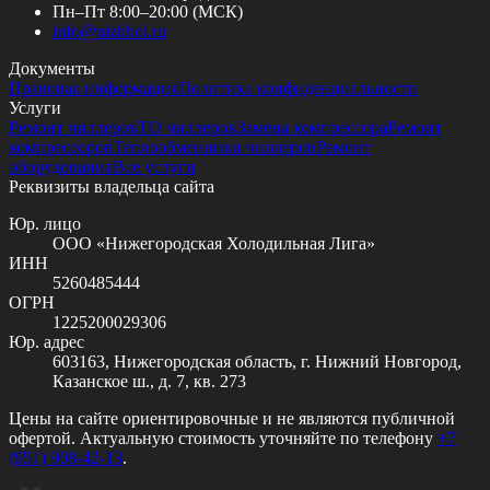
Пн–Пт 8:00–20:00 (МСК)
info@
nizhhol.ru
Документы
Правовая информация
Политика конфиденциальности
Услуги
Ремонт чиллеров
ТО чиллеров
Замена компрессора
Ремонт
компрессоров
Теплообменники чиллеров
Ремонт
оборудования
Все услуги
Реквизиты владельца сайта
Юр. лицо
ООО «Нижегородская Холодильная Лига»
ИНН
5260485444
ОГРН
1225200029306
Юр. адрес
603163, Нижегородская область, г. Нижний Новгород,
Казанское ш., д. 7, кв. 273
Цены на сайте ориентировочные и не являются публичной
офертой. Актуальную стоимость уточняйте по телефону
+7
(951) 908-42-13
.