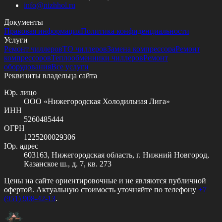
info@
nizhhol.ru
Документы
Правовая информация
Политика конфиденциальности
Услуги
Ремонт чиллеров
ТО чиллеров
Замена компрессора
Ремонт
компрессоров
Теплообменники чиллеров
Ремонт
оборудования
Все услуги
Реквизиты владельца сайта
Юр. лицо
ООО «Нижегородская Холодильная Лига»
ИНН
5260485444
ОГРН
1225200029306
Юр. адрес
603163, Нижегородская область, г. Нижний Новгород,
Казанское ш., д. 7, кв. 273
Цены на сайте ориентировочные и не являются публичной
офертой. Актуальную стоимость уточняйте по телефону
+7
(951) 908-42-13
.