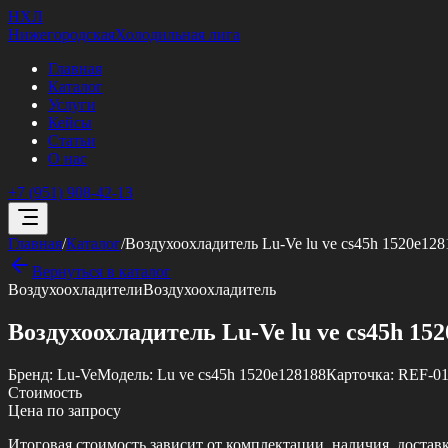
НХЛ
Нижегородская
Холодильная лига
Главная
Каталог
Услуги
Кейсы
Статьи
О нас
+7 (951) 908-42-13
Главная
/
Каталог
/
Воздухоохладитель Lu-Ve lu ve cs45h 1520e128
Вернуться в каталог
Воздухоохладители
Воздухоохладитель
Воздухоохладитель Lu-Ve lu ve cs45h 15
Бренд:
Lu-Ve
Модель:
Lu ve cs45h 1520e128188
Карточка:
REF-01
Стоимость
Цена по запросу
Итоговая стоимость зависит от комплектации, наличия, достав