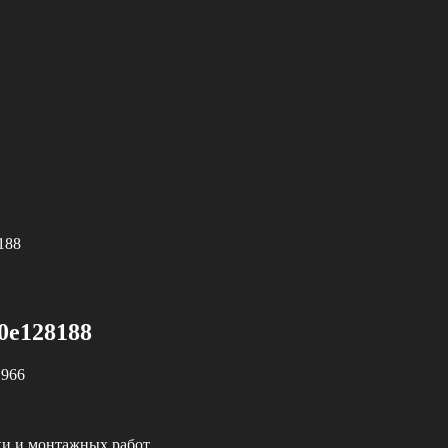
188
20e128188
966
ки и монтажных работ.