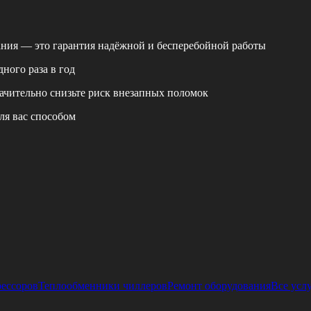
ания — это гарантия надёжной и бесперебойной работы
ного раза в год
ачительно снизьте риск внезапных поломок
ля вас способом
рессоров
Теплообменники чиллеров
Ремонт оборудования
Все усл