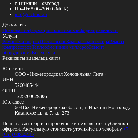
г. Нижний Новгород
Пн–Пт 8:00–20:00 (МСК)
info@
nizhhol.ru
Документы
Правовая информация
Политика конфиденциальности
Услуги
Ремонт чиллеров
ТО чиллеров
Замена компрессора
Ремонт
компрессоров
Теплообменники чиллеров
Ремонт
оборудования
Все услуги
Реквизиты владельца сайта
Юр. лицо
ООО «Нижегородская Холодильная Лига»
ИНН
5260485444
ОГРН
1225200029306
Юр. адрес
603163, Нижегородская область, г. Нижний Новгород,
Казанское ш., д. 7, кв. 273
Цены на сайте ориентировочные и не являются публичной
офертой. Актуальную стоимость уточняйте по телефону
+7
(951) 908-42-13
.