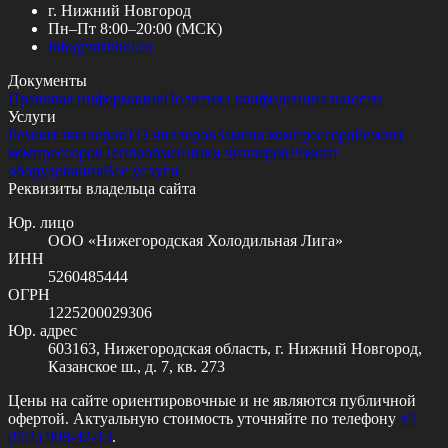
г. Нижний Новгород
Пн–Пт 8:00–20:00 (МСК)
info@
nizhhol.ru
Документы
Правовая информация
Политика конфиденциальности
Услуги
Ремонт чиллеров
ТО чиллеров
Замена компрессора
Ремонт
компрессоров
Теплообменники чиллеров
Ремонт
оборудования
Все услуги
Реквизиты владельца сайта
Юр. лицо
ООО «Нижегородская Холодильная Лига»
ИНН
5260485444
ОГРН
1225200029306
Юр. адрес
603163, Нижегородская область, г. Нижний Новгород,
Казанское ш., д. 7, кв. 273
Цены на сайте ориентировочные и не являются публичной
офертой. Актуальную стоимость уточняйте по телефону
+7
(951) 908-42-13
.