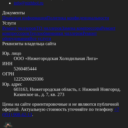
info@
nizhhol.ru
Документы
Правовая информация
Политика конфиденциальности
Услуги
Ремонт чиллеров
ТО чиллеров
Замена компрессора
Ремонт
компрессоров
Теплообменники чиллеров
Ремонт
оборудования
Все услуги
Реквизиты владельца сайта
Юр. лицо
ООО «Нижегородская Холодильная Лига»
ИНН
5260485444
ОГРН
1225200029306
Юр. адрес
603163, Нижегородская область, г. Нижний Новгород,
Казанское ш., д. 7, кв. 273
Цены на сайте ориентировочные и не являются публичной
офертой. Актуальную стоимость уточняйте по телефону
+7
(951) 908-42-13
.