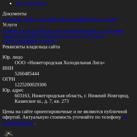
info@
nizhhol.ru
Документы
Правовая информация
Политика конфиденциальности
Услуги
Ремонт чиллеров
ТО чиллеров
Замена компрессора
Ремонт
компрессоров
Теплообменники чиллеров
Ремонт
оборудования
Все услуги
Реквизиты владельца сайта
Юр. лицо
ООО «Нижегородская Холодильная Лига»
ИНН
5260485444
ОГРН
1225200029306
Юр. адрес
603163, Нижегородская область, г. Нижний Новгород,
Казанское ш., д. 7, кв. 273
Цены на сайте ориентировочные и не являются публичной
офертой. Актуальную стоимость уточняйте по телефону
+7
(951) 908-42-13
.