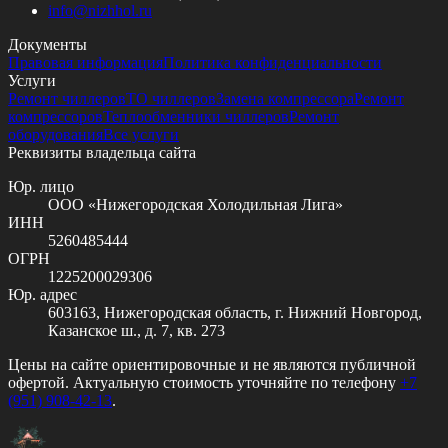
info@
nizhhol.ru
Документы
Правовая информация
Политика конфиденциальности
Услуги
Ремонт чиллеров
ТО чиллеров
Замена компрессора
Ремонт
компрессоров
Теплообменники чиллеров
Ремонт
оборудования
Все услуги
Реквизиты владельца сайта
Юр. лицо
ООО «Нижегородская Холодильная Лига»
ИНН
5260485444
ОГРН
1225200029306
Юр. адрес
603163, Нижегородская область, г. Нижний Новгород,
Казанское ш., д. 7, кв. 273
Цены на сайте ориентировочные и не являются публичной
офертой. Актуальную стоимость уточняйте по телефону
+7
(951) 908-42-13
.