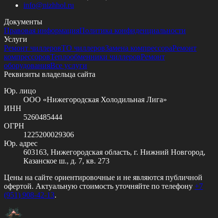
info@
nizhhol.ru
Документы
Правовая информация
Политика конфиденциальности
Услуги
Ремонт чиллеров
ТО чиллеров
Замена компрессора
Ремонт
компрессоров
Теплообменники чиллеров
Ремонт
оборудования
Все услуги
Реквизиты владельца сайта
Юр. лицо
ООО «Нижегородская Холодильная Лига»
ИНН
5260485444
ОГРН
1225200029306
Юр. адрес
603163, Нижегородская область, г. Нижний Новгород,
Казанское ш., д. 7, кв. 273
Цены на сайте ориентировочные и не являются публичной
офертой. Актуальную стоимость уточняйте по телефону
+7
(951) 908-42-13
.