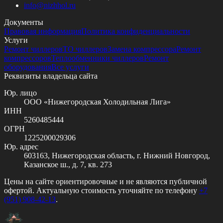
info@
nizhhol.ru
Документы
Правовая информация
Политика конфиденциальности
Услуги
Ремонт чиллеров
ТО чиллеров
Замена компрессора
Ремонт
компрессоров
Теплообменники чиллеров
Ремонт
оборудования
Все услуги
Реквизиты владельца сайта
Юр. лицо
ООО «Нижегородская Холодильная Лига»
ИНН
5260485444
ОГРН
1225200029306
Юр. адрес
603163, Нижегородская область, г. Нижний Новгород,
Казанское ш., д. 7, кв. 273
Цены на сайте ориентировочные и не являются публичной
офертой. Актуальную стоимость уточняйте по телефону
+7
(951) 908-42-13
.