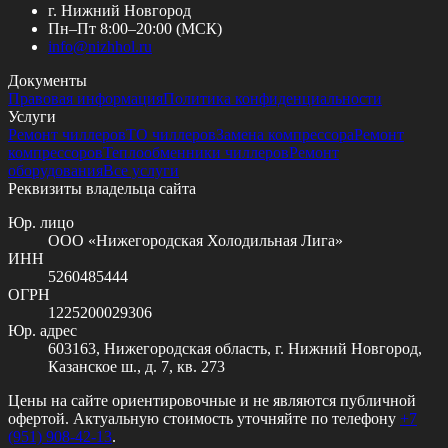
г. Нижний Новгород
Пн–Пт 8:00–20:00 (МСК)
info@
nizhhol.ru
Документы
Правовая информация
Политика конфиденциальности
Услуги
Ремонт чиллеров
ТО чиллеров
Замена компрессора
Ремонт
компрессоров
Теплообменники чиллеров
Ремонт
оборудования
Все услуги
Реквизиты владельца сайта
Юр. лицо
ООО «Нижегородская Холодильная Лига»
ИНН
5260485444
ОГРН
1225200029306
Юр. адрес
603163, Нижегородская область, г. Нижний Новгород,
Казанское ш., д. 7, кв. 273
Цены на сайте ориентировочные и не являются публичной
офертой. Актуальную стоимость уточняйте по телефону
+7
(951) 908-42-13
.