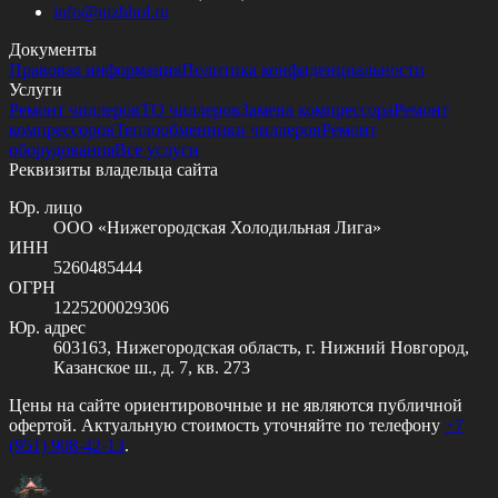
info@
nizhhol.ru
Документы
Правовая информация
Политика конфиденциальности
Услуги
Ремонт чиллеров
ТО чиллеров
Замена компрессора
Ремонт
компрессоров
Теплообменники чиллеров
Ремонт
оборудования
Все услуги
Реквизиты владельца сайта
Юр. лицо
ООО «Нижегородская Холодильная Лига»
ИНН
5260485444
ОГРН
1225200029306
Юр. адрес
603163, Нижегородская область, г. Нижний Новгород,
Казанское ш., д. 7, кв. 273
Цены на сайте ориентировочные и не являются публичной
офертой. Актуальную стоимость уточняйте по телефону
+7
(951) 908-42-13
.