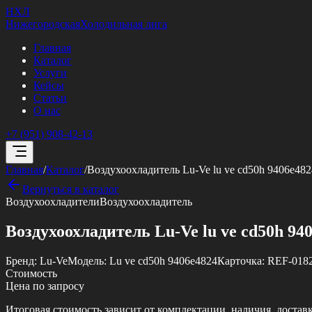
НХЛ
Нижегородская
Холодильная лига
Главная
Каталог
Услуги
Кейсы
Статьи
О нас
+7 (951) 908-42-13
Главная
/
Каталог
/
Воздухоохладитель Lu-Ve lu ve cd50h 9406e482
Вернуться в каталог
Воздухоохладители
Воздухоохладитель
Воздухоохладитель Lu-Ve lu ve cd50h 94
Бренд:
Lu-Ve
Модель:
Lu ve cd50h 9406e4824
Карточка:
REF-018
Стоимость
Цена по запросу
Итоговая стоимость зависит от комплектации, наличия, достав