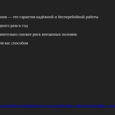
ания — это гарантия надёжной и бесперебойной работы
ного раза в год
ачительно снизьте риск внезапных поломок
ля вас способом
рессоров
Теплообменники чиллеров
Ремонт оборудования
Все усл