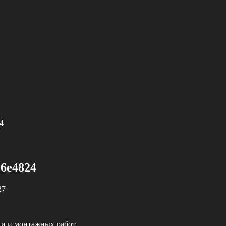
4
06e4824
27
ки и монтажных работ.