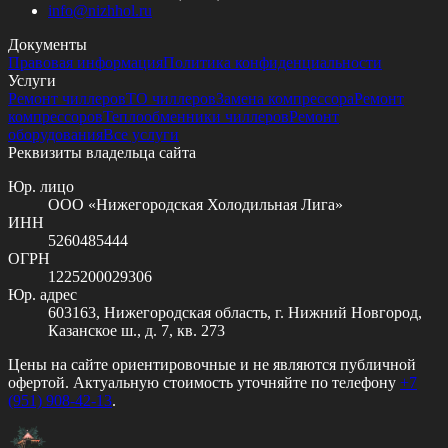
info@
nizhhol.ru
Документы
Правовая информация
Политика конфиденциальности
Услуги
Ремонт чиллеров
ТО чиллеров
Замена компрессора
Ремонт
компрессоров
Теплообменники чиллеров
Ремонт
оборудования
Все услуги
Реквизиты владельца сайта
Юр. лицо
ООО «Нижегородская Холодильная Лига»
ИНН
5260485444
ОГРН
1225200029306
Юр. адрес
603163, Нижегородская область, г. Нижний Новгород,
Казанское ш., д. 7, кв. 273
Цены на сайте ориентировочные и не являются публичной
офертой. Актуальную стоимость уточняйте по телефону
+7
(951) 908-42-13
.