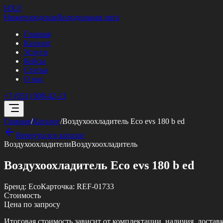
НХЛ
Нижегородская
Холодильная лига
Главная
Каталог
Услуги
Кейсы
Статьи
О нас
+7 (951) 908-42-13
Главная
/
Каталог
/
Воздухоохладитель Eco evs 180 b ed
Вернуться в каталог
Воздухоохладители
Воздухоохладитель
Воздухоохладитель Eco evs 180 b ed
Бренд:
Eco
Карточка:
REF-01733
Стоимость
Цена по запросу
Итоговая стоимость зависит от комплектации, наличия, достав