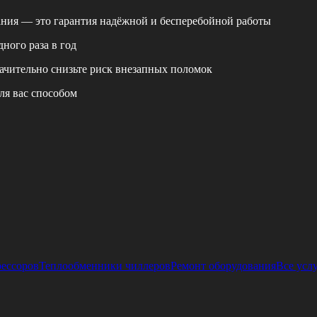
ания — это гарантия надёжной и бесперебойной работы
ного раза в год
ачительно снизьте риск внезапных поломок
ля вас способом
рессоров
Теплообменники чиллеров
Ремонт оборудования
Все усл