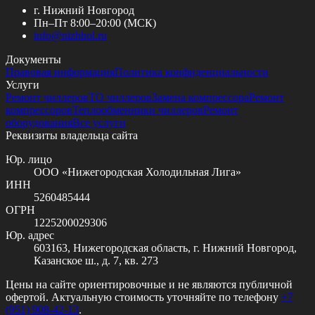
г. Нижний Новгород
Пн–Пт 8:00–20:00 (МСК)
info@
nizhhol.ru
Документы
Правовая информация
Политика конфиденциальности
Услуги
Ремонт чиллеров
ТО чиллеров
Замена компрессора
Ремонт
компрессоров
Теплообменники чиллеров
Ремонт
оборудования
Все услуги
Реквизиты владельца сайта
Юр. лицо
ООО «Нижегородская Холодильная Лига»
ИНН
5260485444
ОГРН
1225200029306
Юр. адрес
603163, Нижегородская область, г. Нижний Новгород,
Казанское ш., д. 7, кв. 273
Цены на сайте ориентировочные и не являются публичной
офертой. Актуальную стоимость уточняйте по телефону
+7
(951) 908-42-13
.