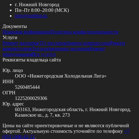
г. Нижний Новгород
Пн–Пт 8:00–20:00 (МСК)
info@
nizhhol.ru
Документы
Правовая информация
Политика конфиденциальности
Услуги
Ремонт чиллеров
ТО чиллеров
Замена компрессора
Ремонт
компрессоров
Теплообменники чиллеров
Ремонт
оборудования
Все услуги
Реквизиты владельца сайта
Юр. лицо
ООО «Нижегородская Холодильная Лига»
ИНН
5260485444
ОГРН
1225200029306
Юр. адрес
603163, Нижегородская область, г. Нижний Новгород,
Казанское ш., д. 7, кв. 273
Цены на сайте ориентировочные и не являются публичной
офертой. Актуальную стоимость уточняйте по телефону
+7
(951) 908-42-13
.