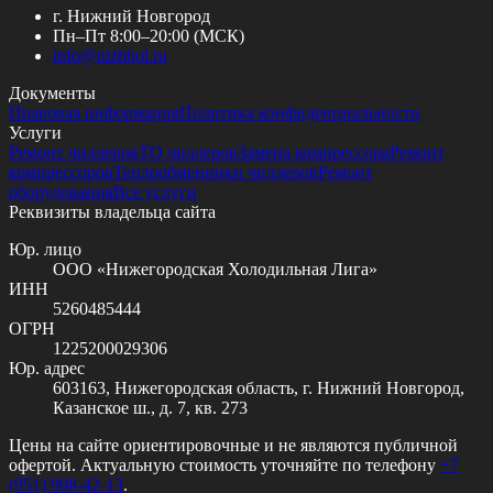
г. Нижний Новгород
Пн–Пт 8:00–20:00 (МСК)
info@
nizhhol.ru
Документы
Правовая информация
Политика конфиденциальности
Услуги
Ремонт чиллеров
ТО чиллеров
Замена компрессора
Ремонт
компрессоров
Теплообменники чиллеров
Ремонт
оборудования
Все услуги
Реквизиты владельца сайта
Юр. лицо
ООО «Нижегородская Холодильная Лига»
ИНН
5260485444
ОГРН
1225200029306
Юр. адрес
603163, Нижегородская область, г. Нижний Новгород,
Казанское ш., д. 7, кв. 273
Цены на сайте ориентировочные и не являются публичной
офертой. Актуальную стоимость уточняйте по телефону
+7
(951) 908-42-13
.