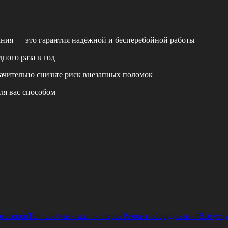
ания — это гарантия надёжной и бесперебойной работы
ного раза в год
ачительно снизьте риск внезапных поломок
ля вас способом
рессоров
Теплообменники чиллеров
Ремонт оборудования
Все усл