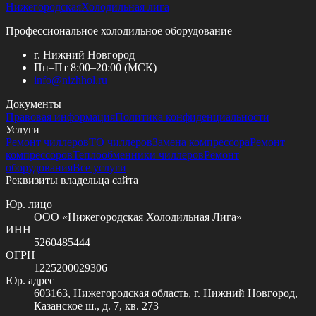
Нижегородская
Холодильная лига
Профессиональное холодильное оборудование
г. Нижний Новгород
Пн–Пт 8:00–20:00 (МСК)
info@
nizhhol.ru
Документы
Правовая информация
Политика конфиденциальности
Услуги
Ремонт чиллеров
ТО чиллеров
Замена компрессора
Ремонт
компрессоров
Теплообменники чиллеров
Ремонт
оборудования
Все услуги
Реквизиты владельца сайта
Юр. лицо
ООО «Нижегородская Холодильная Лига»
ИНН
5260485444
ОГРН
1225200029306
Юр. адрес
603163, Нижегородская область, г. Нижний Новгород,
Казанское ш., д. 7, кв. 273