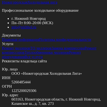
Нижегородская
Холодильная лига
Профессиональное холодильное оборудование
г. Нижний Новгород
Пн–Пт 8:00–20:00 (МСК)
info@
nizhhol.ru
Документы
Правовая информация
Политика конфиденциальности
Услуги
Ремонт чиллеров
ТО чиллеров
Замена компрессора
Ремонт
компрессоров
Теплообменники чиллеров
Ремонт
оборудования
Все услуги
Реквизиты владельца сайта
Юр. лицо
ООО «Нижегородская Холодильная Лига»
ИНН
5260485444
ОГРН
1225200029306
Юр. адрес
603163, Нижегородская область, г. Нижний Новгород,
Казанское ш., д. 7, кв. 273