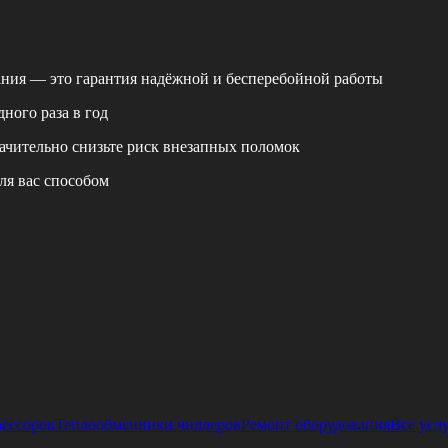
ания — это гарантия надёжной и бесперебойной работы
ного раза в год
ачительно снизьте риск внезапных поломок
ля вас способом
рессоров
Теплообменники чиллеров
Ремонт оборудования
Все усл