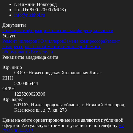
г. Нижний Новгород
Пн–Пт 8:00–20:00 (МСК)
info@
nizhhol.ru
Документы
Правовая информация
Политика конфиденциальности
Услуги
Ремонт чиллеров
ТО чиллеров
Замена компрессора
Ремонт
компрессоров
Теплообменники чиллеров
Ремонт
оборудования
Все услуги
Реквизиты владельца сайта
Юр. лицо
ООО «Нижегородская Холодильная Лига»
ИНН
5260485444
ОГРН
1225200029306
Юр. адрес
603163, Нижегородская область, г. Нижний Новгород,
Казанское ш., д. 7, кв. 273
Цены на сайте ориентировочные и не являются публичной
офертой. Актуальную стоимость уточняйте по телефону
+7
(951) 908-42-13
.