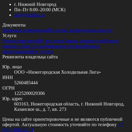
г. Нижний Новгород
Пн–Пт 8:00–20:00 (МСК)
info@
nizhhol.ru
Документы
Правовая информация
Политика конфиденциальности
Услуги
Ремонт чиллеров
ТО чиллеров
Замена компрессора
Ремонт
компрессоров
Теплообменники чиллеров
Ремонт
оборудования
Все услуги
Реквизиты владельца сайта
Юр. лицо
ООО «Нижегородская Холодильная Лига»
ИНН
5260485444
ОГРН
1225200029306
Юр. адрес
603163, Нижегородская область, г. Нижний Новгород,
Казанское ш., д. 7, кв. 273
Цены на сайте ориентировочные и не являются публичной
офертой. Актуальную стоимость уточняйте по телефону
+7
(951) 908-42-13
.