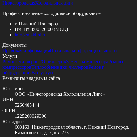
Нижегородская
Холодильная лига
Профессиональное холодильное оборудование
г. Нижний Новгород
Пн–Пт 8:00–20:00 (МСК)
info@
nizhhol.ru
Документы
Правовая информация
Политика конфиденциальности
Услуги
Ремонт чиллеров
ТО чиллеров
Замена компрессора
Ремонт
компрессоров
Теплообменники чиллеров
Ремонт
оборудования
Все услуги
Реквизиты владельца сайта
Юр. лицо
ООО «Нижегородская Холодильная Лига»
ИНН
5260485444
ОГРН
1225200029306
Юр. адрес
603163, Нижегородская область, г. Нижний Новгород,
Казанское ш., д. 7, кв. 273