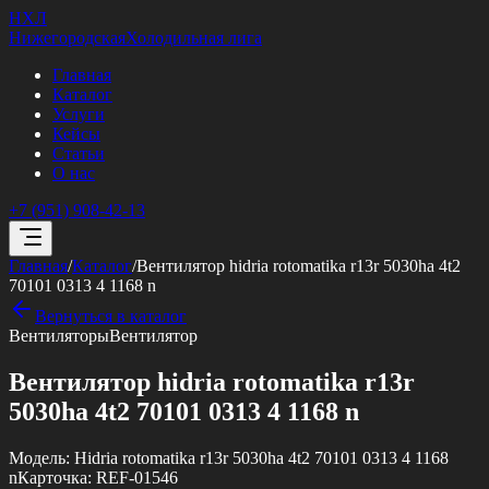
НХЛ
Нижегородская
Холодильная лига
Главная
Каталог
Услуги
Кейсы
Статьи
О нас
+7 (951) 908-42-13
Главная
/
Каталог
/
Вентилятор hidria rotomatika r13r 5030ha 4t2
70101 0313 4 1168 n
Вернуться в каталог
Вентиляторы
Вентилятор
Вентилятор hidria rotomatika r13r
5030ha 4t2 70101 0313 4 1168 n
Модель:
Hidria rotomatika r13r 5030ha 4t2 70101 0313 4 1168
n
Карточка:
REF-01546