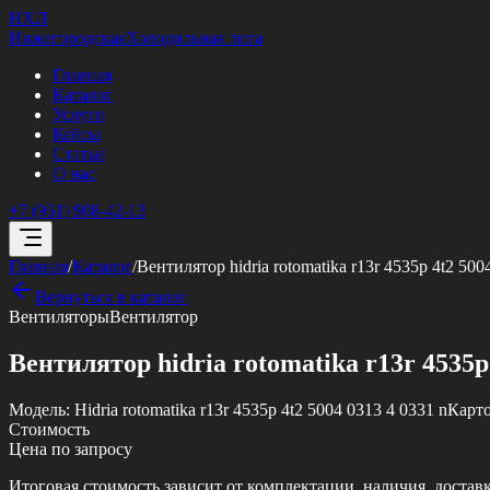
НХЛ
Нижегородская
Холодильная лига
Главная
Каталог
Услуги
Кейсы
Статьи
О нас
+7 (951) 908-42-13
Главная
/
Каталог
/
Вентилятор hidria rotomatika r13r 4535p 4t2 500
Вернуться в каталог
Вентиляторы
Вентилятор
Вентилятор hidria rotomatika r13r 4535p 
Модель:
Hidria rotomatika r13r 4535p 4t2 5004 0313 4 0331 n
Карт
Стоимость
Цена по запросу
Итоговая стоимость зависит от комплектации, наличия, достав