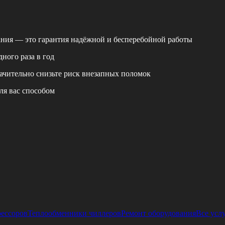
ания — это гарантия надёжной и бесперебойной работы
ного раза в год
ачительно снизьте риск внезапных поломок
ля вас способом
рессоров
Теплообменники чиллеров
Ремонт оборудования
Все усл