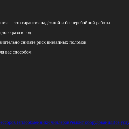
ания — это гарантия надёжной и бесперебойной работы
ного раза в год
ачительно снизьте риск внезапных поломок
ля вас способом
рессоров
Теплообменники чиллеров
Ремонт оборудования
Все усл