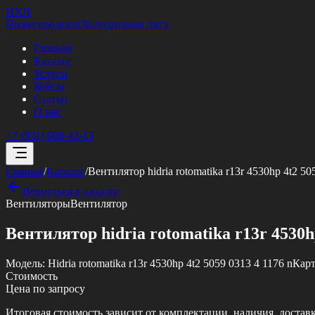
НХЛ
Нижегородская
Холодильная лига
Главная
Каталог
Услуги
Кейсы
Статьи
О нас
+7 (951) 908-42-13
Главная
/
Каталог
/
Вентилятор hidria rotomatika r13r 4530hp 4t2 50
Вернуться в каталог
Вентиляторы
Вентилятор
Вентилятор hidria rotomatika r13r 4530hp
Модель:
Hidria rotomatika r13r 4530hp 4t2 5059 0313 4 1176 n
Карт
Стоимость
Цена по запросу
Итоговая стоимость зависит от комплектации, наличия, достав