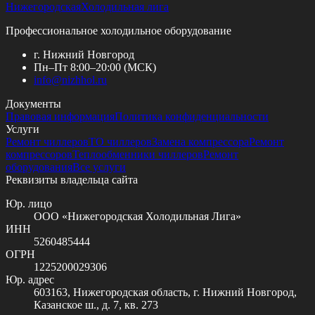
Нижегородская
Холодильная лига
Профессиональное холодильное оборудование
г. Нижний Новгород
Пн–Пт 8:00–20:00 (МСК)
info@
nizhhol.ru
Документы
Правовая информация
Политика конфиденциальности
Услуги
Ремонт чиллеров
ТО чиллеров
Замена компрессора
Ремонт
компрессоров
Теплообменники чиллеров
Ремонт
оборудования
Все услуги
Реквизиты владельца сайта
Юр. лицо
ООО «Нижегородская Холодильная Лига»
ИНН
5260485444
ОГРН
1225200029306
Юр. адрес
603163, Нижегородская область, г. Нижний Новгород,
Казанское ш., д. 7, кв. 273