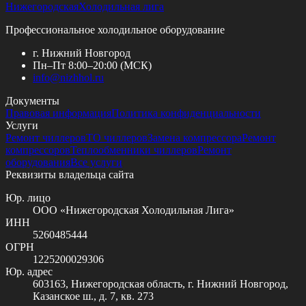
Нижегородская
Холодильная лига
Профессиональное холодильное оборудование
г. Нижний Новгород
Пн–Пт 8:00–20:00 (МСК)
info@
nizhhol.ru
Документы
Правовая информация
Политика конфиденциальности
Услуги
Ремонт чиллеров
ТО чиллеров
Замена компрессора
Ремонт
компрессоров
Теплообменники чиллеров
Ремонт
оборудования
Все услуги
Реквизиты владельца сайта
Юр. лицо
ООО «Нижегородская Холодильная Лига»
ИНН
5260485444
ОГРН
1225200029306
Юр. адрес
603163, Нижегородская область, г. Нижний Новгород,
Казанское ш., д. 7, кв. 273