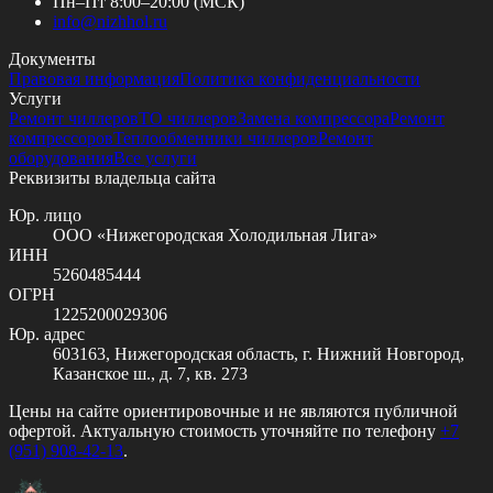
Пн–Пт 8:00–20:00 (МСК)
info@
nizhhol.ru
Документы
Правовая информация
Политика конфиденциальности
Услуги
Ремонт чиллеров
ТО чиллеров
Замена компрессора
Ремонт
компрессоров
Теплообменники чиллеров
Ремонт
оборудования
Все услуги
Реквизиты владельца сайта
Юр. лицо
ООО «Нижегородская Холодильная Лига»
ИНН
5260485444
ОГРН
1225200029306
Юр. адрес
603163, Нижегородская область, г. Нижний Новгород,
Казанское ш., д. 7, кв. 273
Цены на сайте ориентировочные и не являются публичной
офертой. Актуальную стоимость уточняйте по телефону
+7
(951) 908-42-13
.