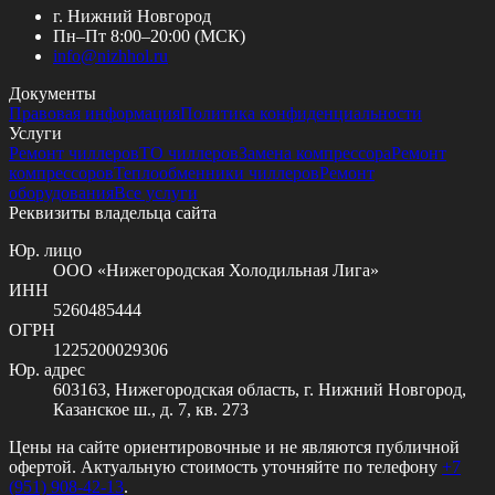
г. Нижний Новгород
Пн–Пт 8:00–20:00 (МСК)
info@
nizhhol.ru
Документы
Правовая информация
Политика конфиденциальности
Услуги
Ремонт чиллеров
ТО чиллеров
Замена компрессора
Ремонт
компрессоров
Теплообменники чиллеров
Ремонт
оборудования
Все услуги
Реквизиты владельца сайта
Юр. лицо
ООО «Нижегородская Холодильная Лига»
ИНН
5260485444
ОГРН
1225200029306
Юр. адрес
603163, Нижегородская область, г. Нижний Новгород,
Казанское ш., д. 7, кв. 273
Цены на сайте ориентировочные и не являются публичной
офертой. Актуальную стоимость уточняйте по телефону
+7
(951) 908-42-13
.