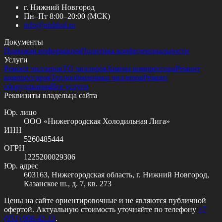
г. Нижний Новгород
Пн–Пт 8:00–20:00 (МСК)
info@
nizhhol.ru
Документы
Правовая информация
Политика конфиденциальности
Услуги
Ремонт чиллеров
ТО чиллеров
Замена компрессора
Ремонт
компрессоров
Теплообменники чиллеров
Ремонт
оборудования
Все услуги
Реквизиты владельца сайта
Юр. лицо
ООО «Нижегородская Холодильная Лига»
ИНН
5260485444
ОГРН
1225200029306
Юр. адрес
603163, Нижегородская область, г. Нижний Новгород,
Казанское ш., д. 7, кв. 273
Цены на сайте ориентировочные и не являются публичной
офертой. Актуальную стоимость уточняйте по телефону
+7
(951) 908-42-13
.