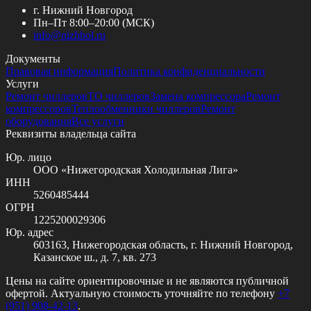
г. Нижний Новгород
Пн–Пт 8:00–20:00 (МСК)
info@
nizhhol.ru
Документы
Правовая информация
Политика конфиденциальности
Услуги
Ремонт чиллеров
ТО чиллеров
Замена компрессора
Ремонт
компрессоров
Теплообменники чиллеров
Ремонт
оборудования
Все услуги
Реквизиты владельца сайта
Юр. лицо
ООО «Нижегородская Холодильная Лига»
ИНН
5260485444
ОГРН
1225200029306
Юр. адрес
603163, Нижегородская область, г. Нижний Новгород,
Казанское ш., д. 7, кв. 273
Цены на сайте ориентировочные и не являются публичной
офертой. Актуальную стоимость уточняйте по телефону
+7
(951) 908-42-13
.