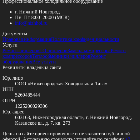
Профессиональное холодильное оборудование
г. Нижний Новгород
Пн–Пт 8:00–20:00 (МСК)
info@
nizhhol.ru
Документы
Правовая информация
Политика конфиденциальности
Услуги
Ремонт чиллеров
ТО чиллеров
Замена компрессора
Ремонт
компрессоров
Теплообменники чиллеров
Ремонт
оборудования
Все услуги
Реквизиты владельца сайта
Юр. лицо
ООО «Нижегородская Холодильная Лига»
ИНН
5260485444
ОГРН
1225200029306
Юр. адрес
603163, Нижегородская область, г. Нижний Новгород,
Казанское ш., д. 7, кв. 273
Цены на сайте ориентировочные и не являются публичной
офертой. Актуальную стоимость уточняйте по телефону
+7