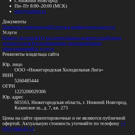
г. Нижний Новгород
Пн–Пт 8:00–20:00 (МСК)
info@
nizhhol.ru
Документы
Правовая информация
Политика конфиденциальности
Услуги
Ремонт чиллеров
ТО чиллеров
Замена компрессора
Ремонт
компрессоров
Теплообменники чиллеров
Ремонт
оборудования
Все услуги
Реквизиты владельца сайта
Юр. лицо
ООО «Нижегородская Холодильная Лига»
ИНН
5260485444
ОГРН
1225200029306
Юр. адрес
603163, Нижегородская область, г. Нижний Новгород,
Казанское ш., д. 7, кв. 273
Цены на сайте ориентировочные и не являются публичной
офертой. Актуальную стоимость уточняйте по телефону
+7
(951) 908-42-13
.