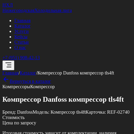
НХЛ
Нижегородская
Холодильная лига
Главная
Каталог
Услуги
Кейсы
Статьи
О нас
+7 (951) 908-42-13
Главная
/
Каталог
/
Компрессор Danfoss компрессор tls4ft
Вернуться в каталог
Компрессоры
Компрессор
Компрессор Danfoss компрессор tls4ft
Бренд:
Danfoss
Модель:
Компрессор tls4ft
Карточка:
REF-02740
Стоимость
Цена по запросу
Итоговая стоимость зависит от комплектации, наличия,